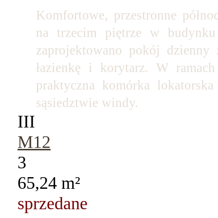
Komfortowe, przestronne północ
na trzecim piętrze w budynku
zaprojektowano pokój dzienny 
łazienkę i korytarz. W ramach
praktyczna komórka lokatorska
sąsiedztwie windy.
III
M12
3
65,24 m²
sprzedane