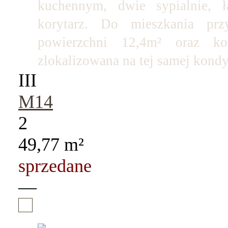
kuchennym, dwie sypialnie, ła
korytarz. Do mieszkania prz
powierzchni 12,4m² oraz ko
zlokalizowana na tej samej kondy
III
M14
2
49,77 m²
sprzedane
—