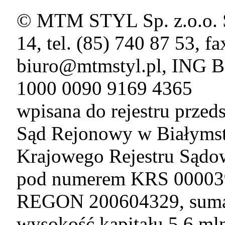
© MTM STYL Sp. z.o.o. Sp
14, tel. (85) 740 87 53, f
biuro@mtmstyl.pl, ING B
1000 0090 9169 4365
wpisana do rejestru prze
Sąd Rejonowy w Białymst
Krajowego Rejestru Sąd
pod numerem KRS 00003
REGON 200604329, suma
wysokość kapitału 5,6 m