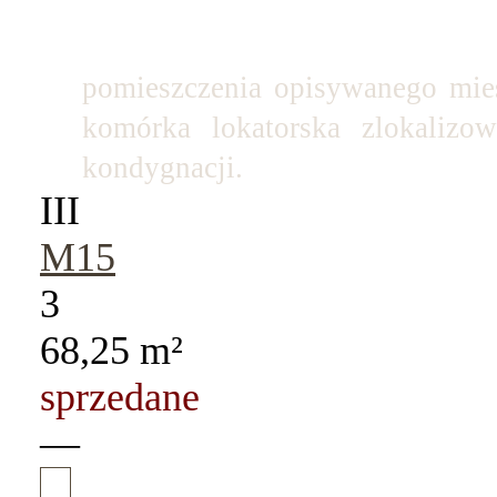
pomieszczenia opisywanego mies
komórka lokatorska zlokalizo
kondygnacji.
III
M15
3
68,25 m²
sprzedane
—