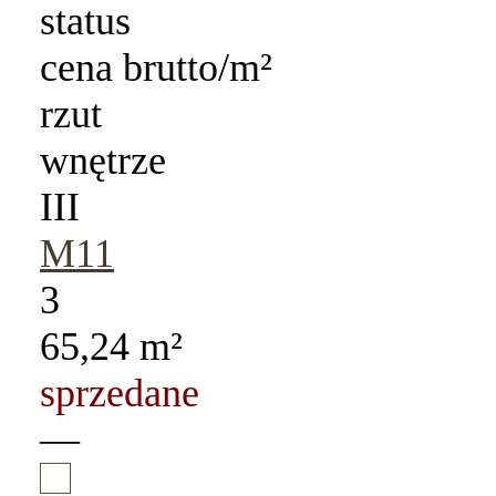
status
cena brutto/m²
rzut
wnętrze
III
M11
3
65,24 m²
sprzedane
—